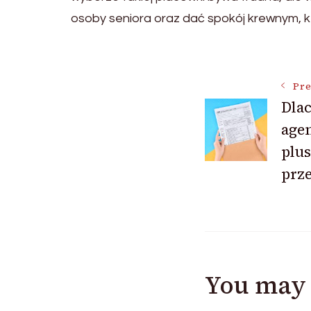
osoby seniora oraz dać spokój krewnym, któr
Post
Pre
Dla
Navigat
age
plus
prze
You may 