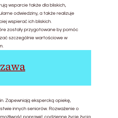
ują wsparcie także dla bliskich,
arne odwiedziny, a także realizuje
j wspierać ich bliskich.
które zostały przygotowane by pomóc
azać szczególnie wartościowe w
m.
szawa
in. Zapewniają ekspercką opiekę,
stwie innych seniorów. Rozważenie o
 możliwość poprawić codzienne życie życia