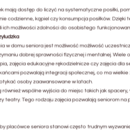
k mają dostęp do liczyć na systematyczne posiłki, po
anie codzienne, kąpiel czy konsumpcja posiłków. Dzięk
li ich możliwości zdolności do osobistego funkcjonowan
zyludzka
ia w domu seniora jest możliwość możliwość uczestnic
zymaniu dobrej sprawności fizycznej i mentalnej. Wiele
ia, zajęcia edukacyjne rękodzielnicze czy zajęcia dla 
kańcami pozwalają integracji społecznej, co ma wielki
ią dotykać osoby zaawansowane w latach.
wnież wspólne wyjścia do miejsc takich jak spacery, 
 czy teatry. Tego rodzaju zajęcia pozwalają seniorom n
soby placówce seniora stanowi często trudnym wyzwanie