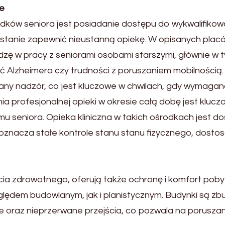
ne
dków seniora jest posiadanie dostępu do wykwalifik
 stanie zapewnić nieustanną opiekę. W opisanych placó
dzę w pracy z seniorami osobami starszymi, głównie w 
ść Alzheimera czy trudności z poruszaniem mobilnością
ny nadzór, co jest kluczowe w chwilach, gdy wymagan
nia profesjonalnej opieki w okresie całą dobę jest kl
 seniora. Opieka kliniczna w takich ośrodkach jest d
znacza stałe kontrole stanu stanu fizycznego, dostos
ia zdrowotnego, oferują także ochronę i komfort pob
ględem budowlanym, jak i planistycznym. Budynki są 
ze oraz nieprzerwane przejścia, co pozwala na porusza