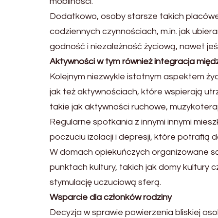
mobilności.
Dodatkowo, osoby starsze takich placówe
codziennych czynnościach, m.in. jak ubier
godność i niezależność życiową, nawet jeś
Aktywności w tym również integracja międ
Kolejnym niezwykle istotnym aspektem życ
jak też aktywnościach, które wspierają utr
takie jak aktywności ruchowe, muzykoterap
Regularne spotkania z innymi innymi miesz
poczuciu izolacji i depresji, które potraf
W domach opiekuńczych organizowane są ró
punktach kultury, takich jak domy kultury
stymulację uczuciową sferą.
Wsparcie dla członków rodziny
Decyzja w sprawie powierzenia bliskiej o