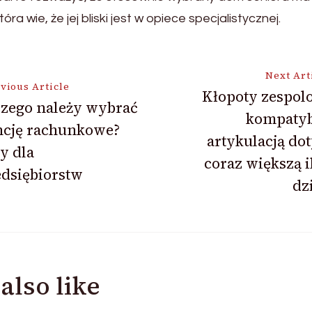
a wie, że jej bliski jest w opiece specjalistycznej.
Next Art
vious Article
Kłopoty zespol
czego należy wybrać
kompatyb
ion
ncję rachunkowe?
artykulacją do
y dla
coraz większą i
dsiębiorstw
dzi
also like