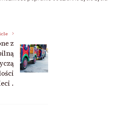
icle
one z
ilną
tyczą
lości
eci .