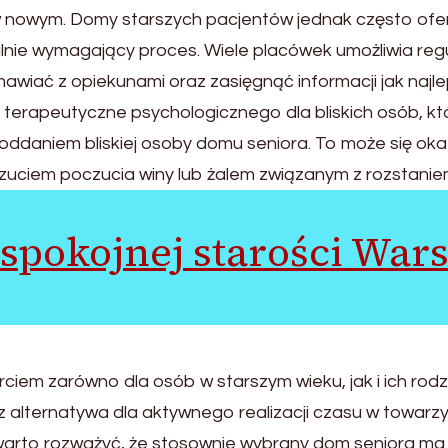
wi w nowym. Domy starszych pacjentów jednak często ofer
nie wymagający proces. Wiele placówek umożliwia regul
iać z opiekunami oraz zasięgnąć informacji jak najlepie
e terapeutyczne psychologicznego dla bliskich osób, 
 oddaniem bliskiej osoby domu seniora. To może się ok
zuciem poczucia winy lub żalem związanym z rozstanie
spokojnej starości War
iem zarówno dla osób w starszym wieku, jak i ich rodz
alternatywa dla aktywnego realizacji czasu w towarzy
 warto rozważyć, że stosownie wybrany dom seniora ma