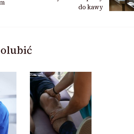
em
do kawy
olubić