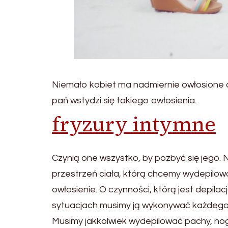
Niemało kobiet ma nadmiernie owłosione c
pań wstydzi się takiego owłosienia.
fryzury intymne
Czynią one wszystko, by pozbyć się jego. 
przestrzeń ciała, którą chcemy wydepilowa
owłosienie. O czynności, którą jest depil
sytuacjach musimy ją wykonywać każdego dn
Musimy jakkolwiek wydepilować pachy, nogi