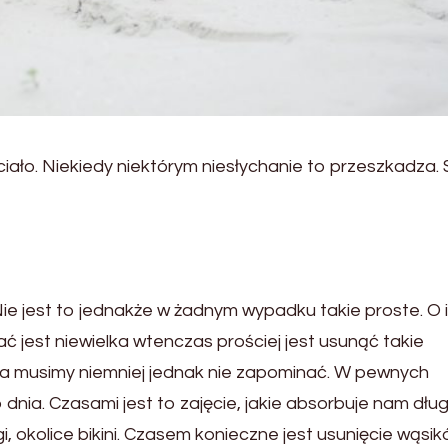
iało. Niekiedy niektórym niesłychanie to przeszkadza.
Nie jest to jednakże w żadnym wypadku takie proste. O i
ć jest niewielka wtenczas prościej jest usunąć takie
acja musimy niemniej jednak nie zapominać. W pewnych
ia. Czasami jest to zajęcie, jakie absorbuje nam długi
, okolice bikini. Czasem konieczne jest usunięcie wąsik