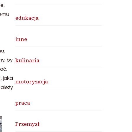
e,
temu
edukacja
inne
na.
kulinaria
y, by
ać.
, jaka
motoryzacja
zależy
praca
Przemysł