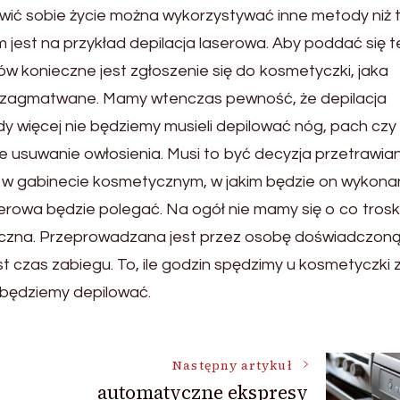
twić sobie życie można wykorzystywać inne metody niż t
jest na przykład depilacja laserowa. Aby poddać się 
w konieczne jest zgłoszenie się do kosmetyczki, jaka
egi zagmatwane. Mamy wtenczas pewność, że depilacja
dy więcej nie będziemy musieli depilować nóg, pach czy
e usuwanie owłosienia. Musi to być decyzja przetrawia
 w gabinecie kosmetycznym, w jakim będzie on wykonan
serowa będzie polegać. Na ogół nie mamy się o co trosk
ieczna. Przeprowadzana jest przez osobę doświadczoną
st czas zabiegu. To, ile godzin spędzimy u kosmetyczki 
e będziemy depilować.
Następny artykuł
automatyczne ekspresy