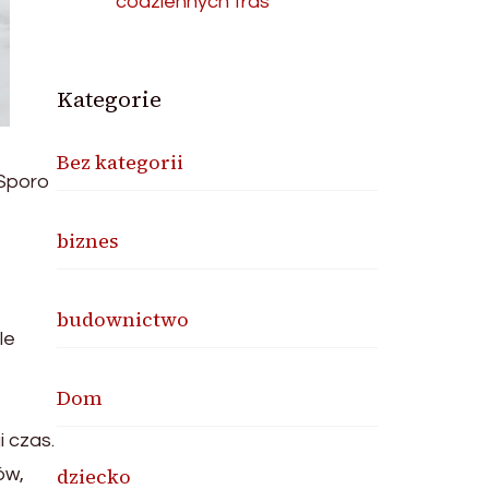
codziennych tras
Kategorie
Bez kategorii
 Sporo
biznes
budownictwo
le
Dom
 czas.
dziecko
ów,