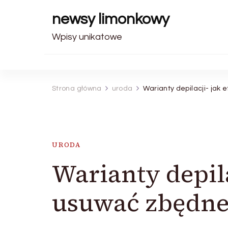
newsy limonkowy
Wpisy unikatowe
Strona główna
uroda
Warianty depilacji- jak
URODA
Warianty depil
usuwać zbędne