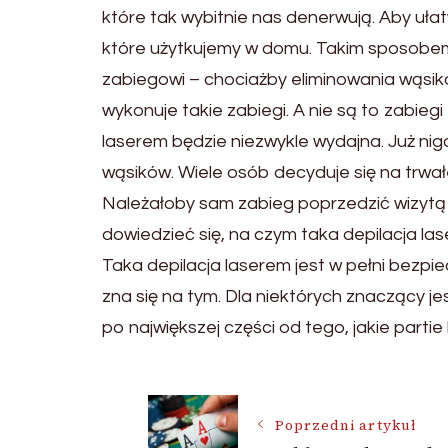
które tak wybitnie nas denerwują. Aby uła
które użytkujemy w domu. Takim sposobem 
zabiegowi – chociażby eliminowania wąsikó
wykonuje takie zabiegi. A nie są to zabi
laserem będzie niezwykle wydajna. Już nig
wąsików. Wiele osób decyduje się na trwał
Należałoby sam zabieg poprzedzić wizytą
dowiedzieć się, na czym taka depilacja la
Taka depilacja laserem jest w pełni bezp
zna się na tym. Dla niektórych znaczący je
po największej części od tego, jakie parti
Nawigacja
Poprzedni artykuł