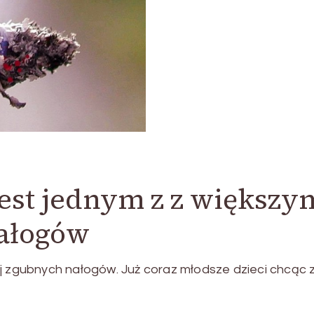
jest jednym z z większ
nałogów
iej zgubnych nałogów. Już coraz młodsze dzieci chcą