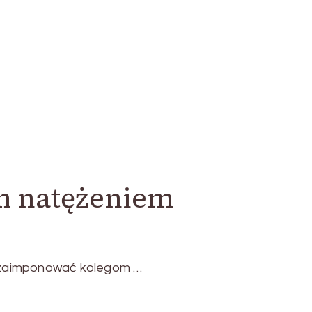
ym natężeniem
c zaimponować kolegom …