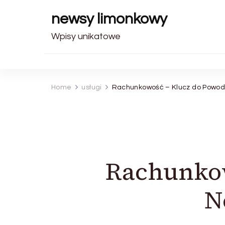
newsy limonkowy
Wpisy unikatowe
Home
usługi
Rachunkowość – Klucz do Powod
Rachunkow
N