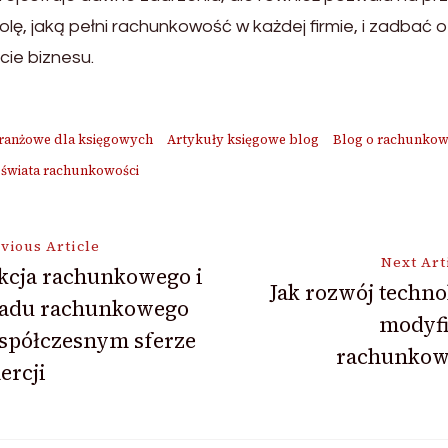
lę, jaką pełni rachunkowość w każdej firmie, i zadbać 
cie biznesu.
ranżowe dla księgowych
Artykuły księgowe blog
Blog o rachunkow
 świata rachunkowości
vious Article
Next Art
kcja rachunkowego i
Jak rozwój techno
ładu rachunkowego
ion
modyfi
spółczesnym sferze
rachunkow
ercji