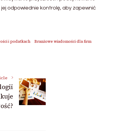
o jej odpowiednie kontrolę, aby zapewnić
ości i podatkach
Branżowe wiadomości dla firm
icle
logii
kuje
ość?