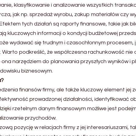
e, klasyfikowanie i analizowanie wszystkich transakcj
cza, jak np. sprzedaż wyrobu, zakup materiałów czy w
ktem tych działań są raporty finansowe, takie jak bila
ą kluczowych informacji o kondycji budżetowej przeds
że wydawać się trudnym i czasochłonnym procesem, j
. Warto podkreślić, że współczesna rachunkowość nie o
ę ona narzędziem do planowania przyszłych wyników i p
odowisku biznesowym.
a?
dzenia finansów firmy, ale także kluczowy element jej za
fektywność prowadzonej działalności, identyfikować 
dzięki rzetelnym danym finansowym możliwe jest podej
lizowanie przychodów.
ą pozycję w relacjach firmy z jej interesariuszami, ta