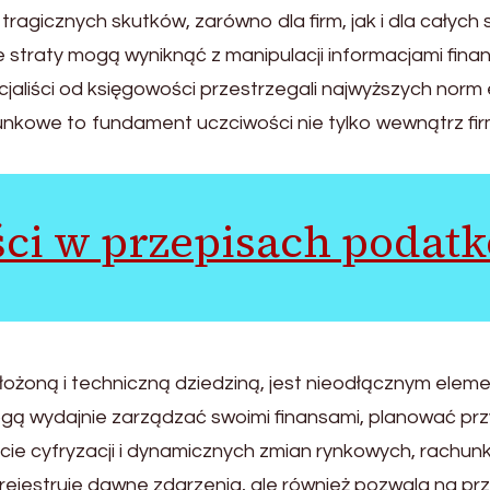
tragicznych skutków, zarówno dla firm, jak i dla cały
 straty mogą wyniknąć z manipulacji informacjami fina
cjaliści od księgowości przestrzegali najwyższych norm
unkowe to fundament uczciwości nie tylko wewnątrz fir
ci w przepisach podat
ożoną i techniczną dziedziną, jest nieodłącznym el
mogą wydajnie zarządzać swoimi finansami, planować pr
ie cyfryzacji i dynamicznych zmian rynkowych, rachunk
rejestruje dawne zdarzenia, ale również pozwala na pr