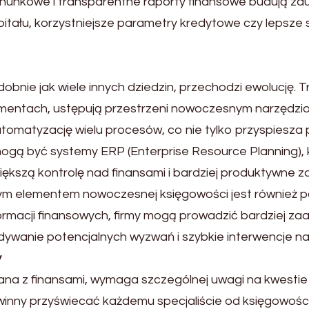
achunkowe i transparentne raporty finansowe budują za
pitału, korzystniejsze parametry kredytowe czy lepsze 
bnie jak wiele innych dziedzin, przechodzi ewolucję. 
mentach, ustępują przestrzeni nowoczesnym narzędzi
atyzację wielu procesów, co nie tylko przyspiesza pr
ą być systemy ERP (Enterprise Resource Planning), kt
iększą kontrolę nad finansami i bardziej produktywne 
m elementem nowoczesnej księgowości jest również pode
nformacji finansowych, firmy mogą prowadzić bardziej 
ywanie potencjalnych wyzwań i szybkie interwencje na 
y
na z finansami, wymaga szczególnej uwagi na kwestie 
inny przyświecać każdemu specjaliście od księgowości. 