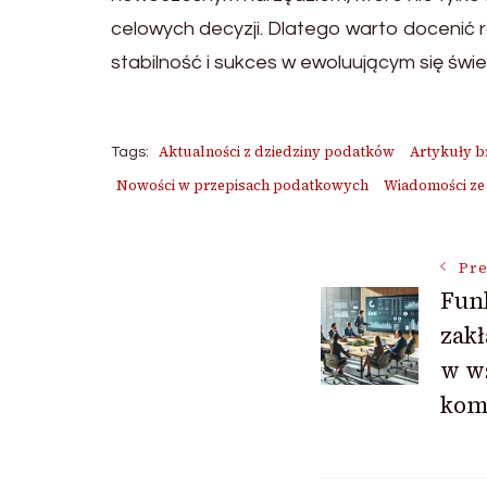
celowych decyzji. Dlatego warto docenić ro
stabilność i sukces w ewoluującym się świe
Aktualności z dziedziny podatków
Artykuły b
Tags:
Nowości w przepisach podatkowych
Wiadomości ze
Post
Pre
Fun
zak
Navigat
w w
kom